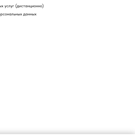
х услуг (дистанционно)
ерсональных данных