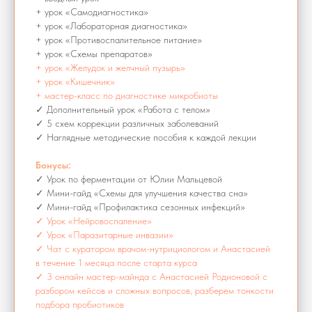
+ урок «Самодиагностика»
+ урок «Лабораторная диагностика»
+ урок «Противоспалительное питание»
+ урок «Схемы препаратов»
+ урок «Желудок и желчный пузырь»
+ урок «Кишечник»
+ мастер-класс по диагностике микробиоты
✓ Дополнительный урок «Работа с телом»
✓ 5 схем коррекции различных заболеваний
✓ Наглядные методические пособия к каждой лекции
Бонусы:
✓ Урок по ферментации от Юлии Мальцевой
✓ Мини-гайд «Схемы для улучшения качества сна»
✓ Мини-гайд «Профилактика сезонных инфекций»
✓ Урок «Нейровоспаление»
✓ Урок «Паразитарные инвазии»
✓ Чат с куратором врачом-нутрициологом и Анастасией
в течение 1 месяца после старта курса
✓ 3 онлайн мастер-майнда с Анастасией Родионовой с
разбором кейсов и сложных вопросов, разберем тонкости
подбора пробиотиков