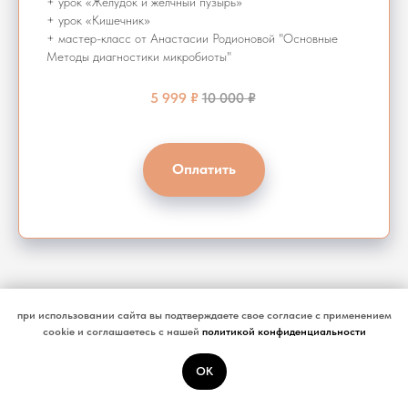
+ урок «Желудок и желчный пузырь»
+ урок «Кишечник»
+ мастер-класс от Анастасии Родионовой "Основные
Методы диагностики микробиоты"
5 999 ₽
10 000 ₽
Оплатить
при использовании сайта вы подтверждаете свое согласие с применением
сookie и соглашаетесь с нашей
политикой конфиденциальности
Отзывы учеников
OK