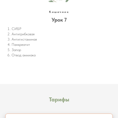
Кишечник
Урок 7
СИБР
Антигрибковая
Антигистаминая
Панкреатит
Запор
Отвод аммиака
Тарифы