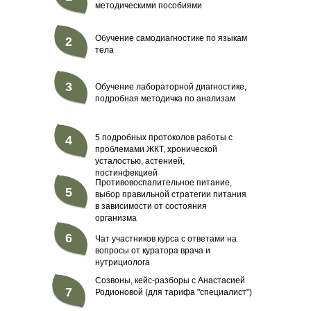
методическими пособиями
Обучение самодиагностике по языкам
2
тела
3
Обучение лабораторной диагностике,
подробная методичка по анализам
5 подробных протоколов работы с
4
проблемами ЖКТ, хронической
усталостью, астенией,
постинфекцией
Противовоспалительное питание,
5
выбор правильной стратегии питания
в зависимости от состояния
организма
6
Чат участников курса с ответами на
вопросы от куратора врача и
нутрициолога
Созвоны, кейс-разборы с Анастасией
7
Родионовой (для тарифа "специалист")