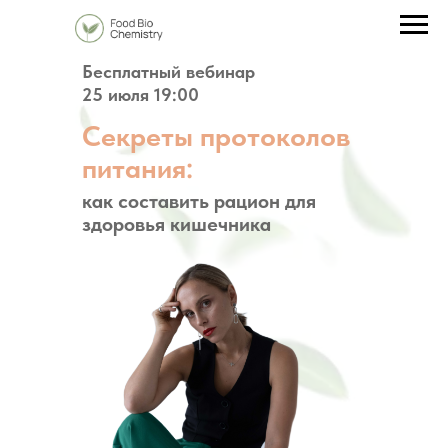
Бесплатный вебинар
Главная /
25 июля 19:00
Программы /
Интенсив Здоровый кишечник - здоровый детокс
Секреты протоколов
питания:
как составить рацион для
здоровья кишечника