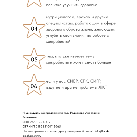
попытке улучшить здоровье
нутрициологам, врачам и другим
специалистам, работающим в сфере
04
здорового образа жизни, желающим
углубить свои знания по работе с
микробиотой
тем, кто уже изучает тему
05
микробиоты и хочет узнать больше
если у вас СИБР, СРК, СИГР,
06
вздутие и другие проблемы ЖКТ
Индивидуальный предприниматель Родионова Анастасия
Евгеньевна
ИНН 263512547772
Ограничение ответственности
ОГРНИП 319265100112065
Письма принимаются по адресу электронной почты: ‌ info@food-
biochemistry.ru