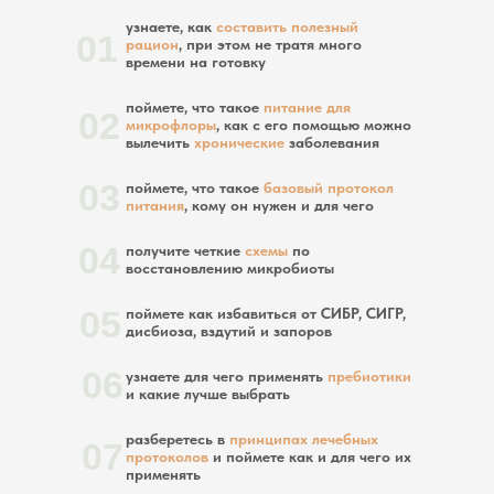
узнаете, как
составить полезный
01
рацион
, при этом не тратя много
времени на готовку
поймете, что такое
питание для
02
микрофлоры
, как с его помощью можно
вылечить
хронические
заболевания
03
поймете, что такое
базовый протокол
питания
, кому он нужен и для чего
04
получите четкие
схемы
по
восстановлению микробиоты
05
поймете как избавиться от СИБР, СИГР,
дисбиоза, вздутий и запоров
06
узнаете для чего применять
пребиотики
и какие лучше выбрать
разберетесь в
принципах лечебных
07
протоколов
и поймете как и для чего их
применять